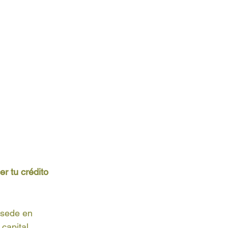
r tu crédito 
 sede en 
capital 