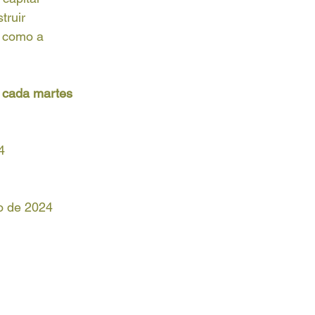
truir 
s como a 
y cada martes 
4
ro de 2024