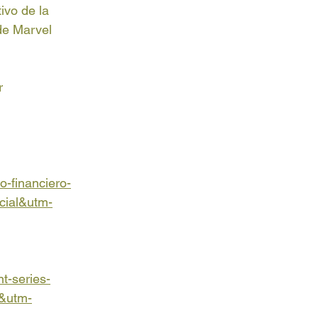
ivo de la 
de Marvel 
r 
o-financiero-
cial&utm-
t-series-
l&utm-