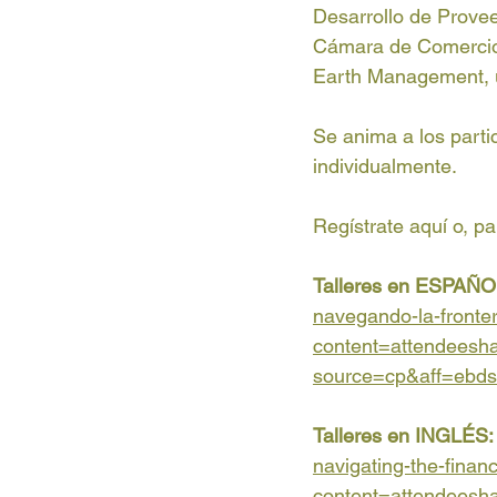
Desarrollo de Provee
Cámara de Comercio 
Earth Management, u
Se anima a los partic
individualmente.
Regístrate aquí o, p
Talleres en ESPAÑO
navegando-la-fronte
content=attendeesh
source=cp&aff=ebds
Talleres en INGLÉS:
navigating-the-fina
content=attendeesh