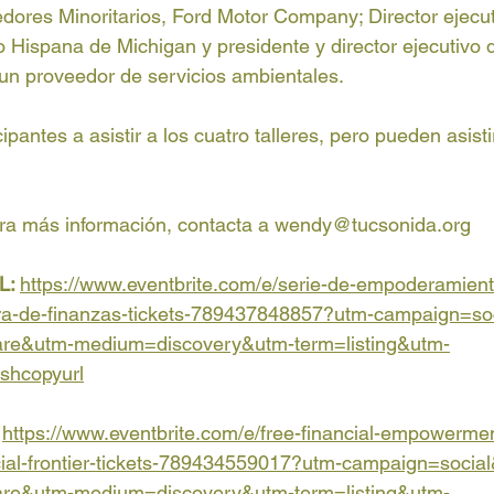
dores Minoritarios, Ford Motor Company; Director ejecut
Hispana de Michigan y presidente y director ejecutivo 
n proveedor de servicios ambientales.
ipantes a asistir a los cuatro talleres, pero pueden asisti
ara más información, contacta a 
wendy@tucsonida.org
L: 
https://www.eventbrite.com/e/serie-de-empoderamient
ra-de-finanzas-tickets-789437848857?utm-campaign=so
are&utm-medium=discovery&utm-term=listing&utm-
shcopyurl
https://www.eventbrite.com/e/free-financial-empowermen
ncial-frontier-tickets-789434559017?utm-campaign=socia
are&utm-medium=discovery&utm-term=listing&utm-