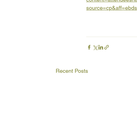
source=cp&aff=ebds
Recent Posts