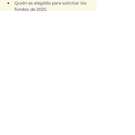
Quién es elegible para solicitar los 
fondos de 2025
Qué hace que una solicitud sea 
sólida
Cuánto financiamiento está 
disponible y cómo se puede utilizar
Show More
Share this event